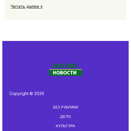
Безопасность
Читать далее »
в
городе:
статистика
происшествий,
советы
и
работа
городских
служб
Copyright © 2026
БЕЗ РУБРИКИ
ДЕЛО
КУЛЬТУРА