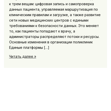
к трем вещам: цифровая запись и самопроверка
данных пациента, управляемая маршрутизация по
клиническим правилам и загрузке, а также развитие
сети новых медицинских центров с едиными
требованиями к безопасности данных. Это меняет
то, как пациенты попадают к врачу, а
администраторы распределяют потоки и ресурсы.
Основные изменения в организации поликлиник
Единые платформы […]
Медицина
Читать далее »
и
поликлиники:
обновления,
запись
к
врачам
и
маршрутизация
пациентов