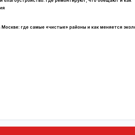
и благоустройство: где ремонтируют, что обещают и как
ия
в Москве: где самые «чистые» районы и как меняется экол