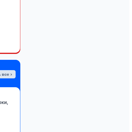
 все >
оки,