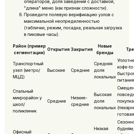
операторов, доля заведений с доставкой,
"длина" меню (как признак сложности).
Проведите полевую верификацию узлов с
максимальной неопределенностью
(таблички, режим, посадка, реальная загрузка
в пиковые часы).
Район (пример
Новые
Открытия
Закрытия
Тр
сегментации)
бренды
Уплотн
Транспортный
Средняя
кофе-to
узел (метро/
Высокие
Средние
доля
быстро
МЦД)
локальных
питания
Смещен
Спальный
Высокая
повсед
микрорайон у
Низкие-
Средние
доля
покупк
школ/
средние
локальных
(пекарн
поликлиник
готовая
Сезонн
Низкая
будням;
Офисный