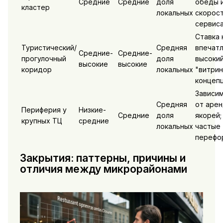
Средние
Средние
доля
обеды 
кластер
локальных
скорос
сервис
Ставка 
Туристический/
Средняя
впечатл
Средние-
Средние-
прогулочный
доля
высокий
высокие
высокие
коридор
локальных
"витри
концеп
Зависи
Средняя
от арен
Периферия у
Низкие-
Средние
доля
якорей;
крупных ТЦ
средние
локальных
частые
перефо
Закрытия: паттерны, причины и
отличия между микрорайонами