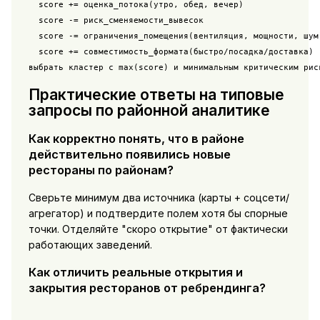
  score += оценка_потока(утро, обед, вечер)

  score -= риск_сменяемости_вывесок

  score -= ограничения_помещения(вентиляция, мощности, шум)
  score += совместимость_формата(быстро/посадка/доставка)

выбрать кластер с max(score) и минимальным критическим рис
Практические ответы на типовые
запросы по районной аналитике
Как корректно понять, что в районе
действительно появились новые
рестораны по районам?
Сверьте минимум два источника (карты + соцсети/
агрегатор) и подтвердите полем хотя бы спорные
точки. Отделяйте "скоро открытие" от фактически
работающих заведений.
Как отличить реальные открытия и
закрытия ресторанов от ребрендинга?