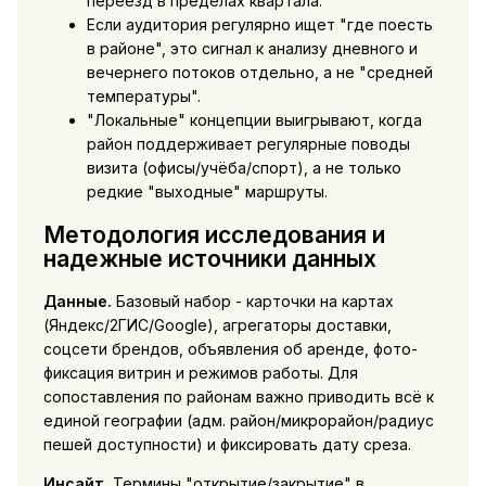
переезд в пределах квартала.
Если аудитория регулярно ищет "где поесть
в районе", это сигнал к анализу дневного и
вечернего потоков отдельно, а не "средней
температуры".
"Локальные" концепции выигрывают, когда
район поддерживает регулярные поводы
визита (офисы/учёба/спорт), а не только
редкие "выходные" маршруты.
Методология исследования и
надежные источники данных
Данные.
Базовый набор - карточки на картах
(Яндекс/2ГИС/Google), агрегаторы доставки,
соцсети брендов, объявления об аренде, фото-
фиксация витрин и режимов работы. Для
сопоставления по районам важно приводить всё к
единой географии (адм. район/микрорайон/радиус
пешей доступности) и фиксировать дату среза.
Инсайт.
Термины "открытие/закрытие" в