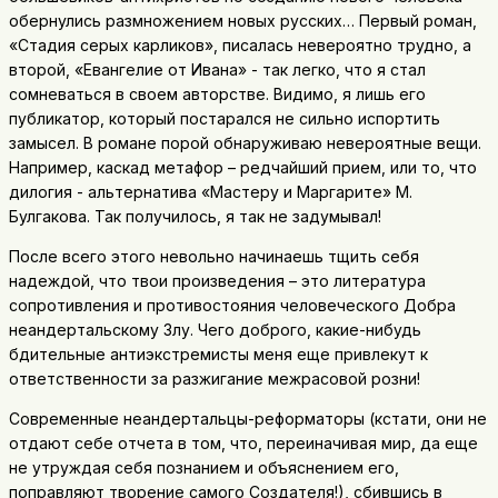
обернулись размножением новых русских… Первый роман,
«Стадия серых карликов», писалась невероятно трудно, а
второй, «Евангелие от Ивана» - так легко, что я стал
сомневаться в своем авторстве. Видимо, я лишь его
публикатор, который постарался не сильно испортить
замысел. В романе порой обнаруживаю невероятные вещи.
Например, каскад метафор – редчайший прием, или то, что
дилогия - альтернатива «Мастеру и Маргарите» М.
Булгакова. Так получилось, я так не задумывал!
После всего этого невольно начинаешь тщить себя
надеждой, что твои произведения – это литература
сопротивления и противостояния человеческого Добра
неандертальскому Злу. Чего доброго, какие-нибудь
бдительные антиэкстремисты меня еще привлекут к
ответственности за разжигание межрасовой розни!
Современные неандертальцы-реформаторы (кстати, они не
отдают себе отчета в том, что, переиначивая мир, да еще
не утруждая себя познанием и объяснением его,
поправляют творение самого Создателя!), сбившись в