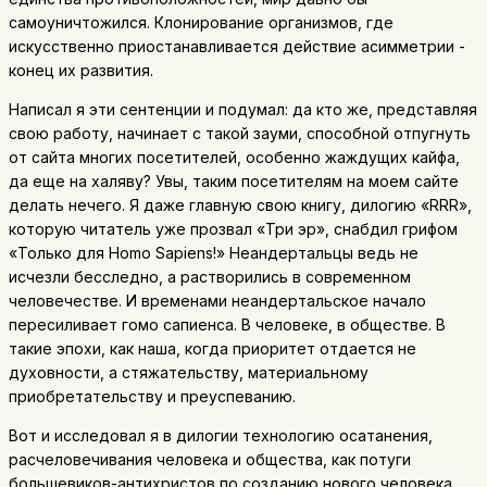
самоуничтожился. Клонирование организмов, где
искусственно приостанавливается действие асимметрии -
конец их развития.
Написал я эти сентенции и подумал: да кто же, представляя
свою работу, начинает с такой зауми, способной отпугнуть
от сайта многих посетителей, особенно жаждущих кайфа,
да еще на халяву? Увы, таким посетителям на моем сайте
делать нечего. Я даже главную свою книгу, дилогию «RRR»,
которую читатель уже прозвал «Три эр», снабдил грифом
«Только для Homo Sapiens!» Неандертальцы ведь не
исчезли бесследно, а растворились в современном
человечестве. И временами неaндертальское начало
пересиливает гомо сапиенса. В человеке, в обществе. В
такие эпохи, как наша, когда приоритет отдается не
духовности, а стяжательству, материальному
приобретательству и преуспеванию.
Вот и исследовал я в дилогии технологию осатанения,
расчеловечивания человека и общества, как потуги
большевиков-антихристов по созданию нового человека