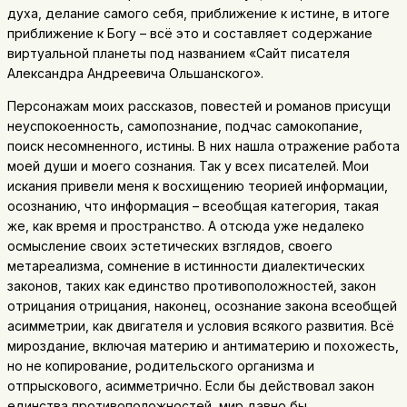
духа, делание самого себя, приближение к истине, в итоге
приближение к Богу – всё это и составляет содержание
виртуальной планеты под названием «Сайт писателя
Александра Андреевича Ольшанского».
Персонажам моих рассказов, повестей и романов присущи
неуспокоенность, самопознание, подчас самокопание,
поиск несомненного, истины. В них нашла отражение работа
моей души и моего сознания. Так у всех писателей. Мои
искания привели меня к восхищению теорией информации,
осознанию, что информация – всеобщая категория, такая
же, как время и пространство. А отсюда уже недалеко
осмысление своих эстетических взглядов, своего
метареализма, сомнение в истинности диалектических
законов, таких как единство противоположностей, закон
отрицания отрицания, наконец, осознание закона всеобщей
асимметрии, как двигателя и условия всякого развития. Всё
мироздание, включая материю и антиматерию и похожесть,
но не копирование, родительского организма и
отпрыскового, асимметрично. Если бы действовал закон
единства противоположностей, мир давно бы